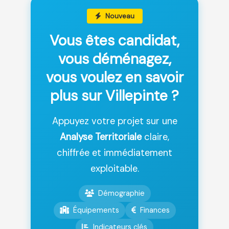
Nouveau
Vous êtes candidat,
vous déménagez,
vous voulez en savoir
plus sur Villepinte ?
Appuyez votre projet sur une
Analyse Territoriale
claire,
chiffrée et immédiatement
exploitable.
Démographie
Équipements
Finances
Indicateurs clés