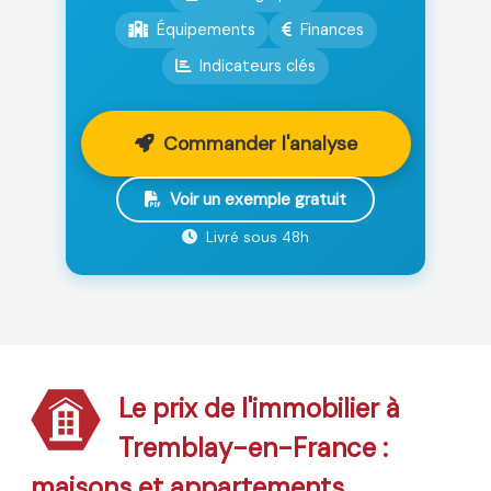
Équipements
Finances
Indicateurs clés
Commander l'analyse
Voir un exemple gratuit
Livré sous 48h
Le prix de l'immobilier à
Tremblay-en-France :
maisons et appartements