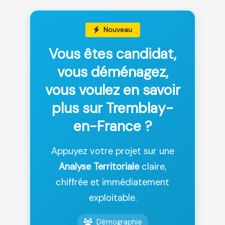
Nouveau
Vous êtes candidat,
vous déménagez,
vous voulez en savoir
plus sur Tremblay-
en-France ?
Appuyez votre projet sur une
Analyse Territoriale
claire,
chiffrée et immédiatement
exploitable.
Démographie