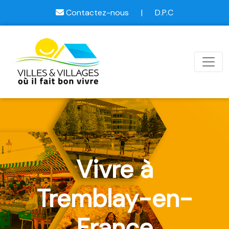
Contactez-nous
|
D.P.C
Vivre à
Tremblay-en-
France