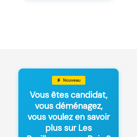
Nouveau
Vous êtes candidat,
vous déménagez,
vous voulez en savoir
plus sur Les