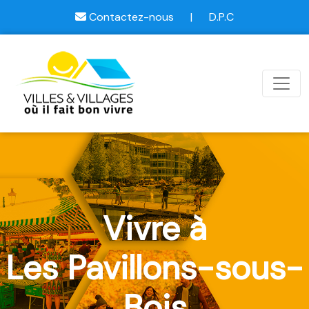
Contactez-nous
|
D.P.C
Vivre à
Les Pavillons-sous-
Bois