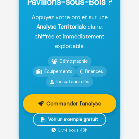
Pavillons-sous-Bois ?
Appuyez votre projet sur une
Analyse Territoriale
claire,
chiffrée et immédiatement
exploitable.
Démographie
Équipements
Finances
Indicateurs clés
Commander l'analyse
Voir un exemple gratuit
Livré sous 48h