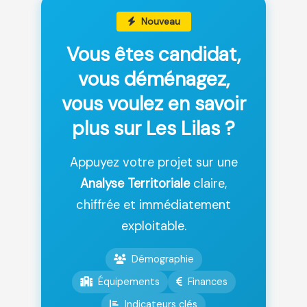
Nouveau
Vous êtes candidat,
vous déménagez,
vous voulez en savoir
plus sur Les Lilas ?
Appuyez votre projet sur une
Analyse Territoriale
claire,
chiffrée et immédiatement
exploitable.
Démographie
Équipements
Finances
Indicateurs clés