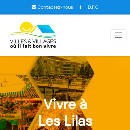
Contactez-nous
|
D.P.C
Vivre à
Les Lilas