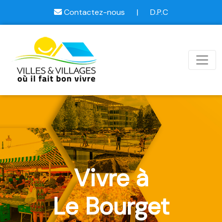
Contactez-nous
|
D.P.C
Vivre à
Le Bourget