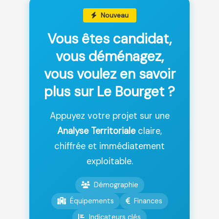
Nouveau
Vous êtes candidat,
vous déménagez,
vous voulez en savoir
plus sur Le Bourget ?
Appuyez votre projet sur une
Analyse Territoriale
claire,
chiffrée et immédiatement
exploitable.
Démographie
Équipements
Finances
Indicateurs clés