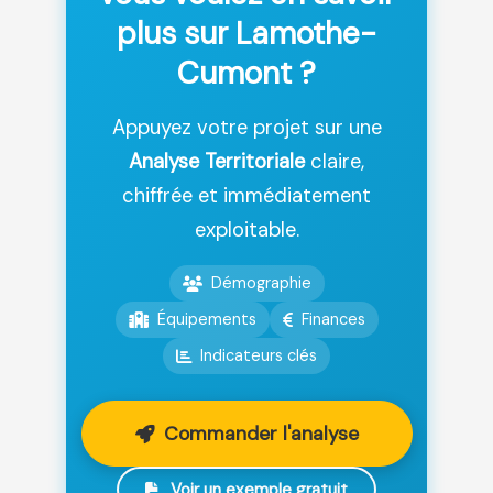
plus sur Lamothe-
Cumont ?
Appuyez votre projet sur une
Analyse Territoriale
claire,
chiffrée et immédiatement
exploitable.
Démographie
Équipements
Finances
Indicateurs clés
Commander l'analyse
Voir un exemple gratuit