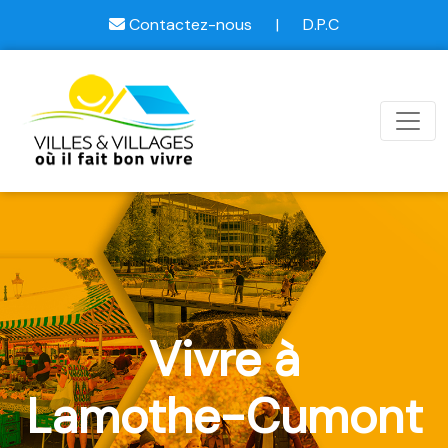
Contactez-nous
|
D.P.C
Vivre à
Lamothe-Cumont