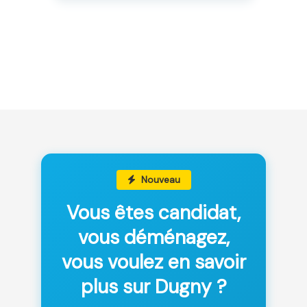
Nouveau
Vous êtes candidat,
vous déménagez,
vous voulez en savoir
plus sur Dugny ?