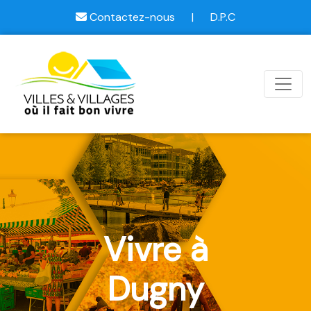
Contactez-nous
|
D.P.C
Vivre à
Dugny