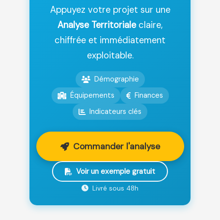
Appuyez votre projet sur une
Analyse Territoriale
claire,
chiffrée et immédiatement
exploitable.
Démographie
Équipements
Finances
Indicateurs clés
Commander l'analyse
Voir un exemple gratuit
Livré sous 48h