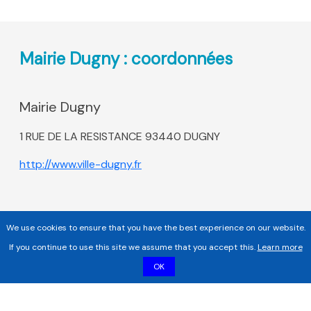
Mairie Dugny : coordonnées
Mairie Dugny
1 RUE DE LA RESISTANCE 93440 DUGNY
http://www.ville-dugny.fr
We use cookies to ensure that you have the best experience on our website.
If you continue to use this site we assume that you accept this.
Learn more
OK
Copyright 2017 - 2026 | Tous droits réservés |
Mentions légales
|
Informations sur les cookies |
Politique de confidentialité