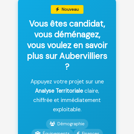
Nouveau
Vous êtes candidat,
vous déménagez,
vous voulez en savoir
plus sur Aubervilliers
?
Appuyez votre projet sur une
Analyse Territoriale
claire,
chiffrée et immédiatement
exploitable.
Démographie
Équipements
Finances