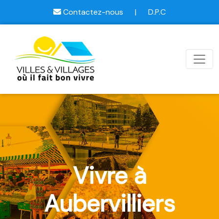
Contactez-nous
|
D.P.C
Vivre à
Aubervilliers